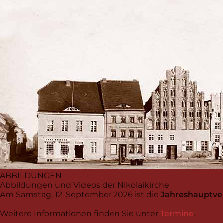
ABBILDUNGEN
Abbildungen und Videos der Nikolaikirche
Am Samstag, 12. September 2026 ist die
Jahreshauptver
Weitere Informationen finden Sie unter
Termine
.