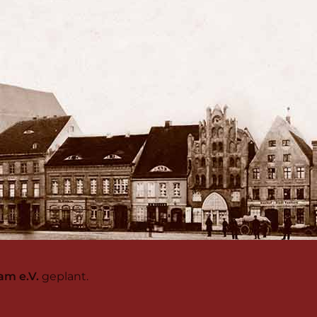
am e.V.
geplant.