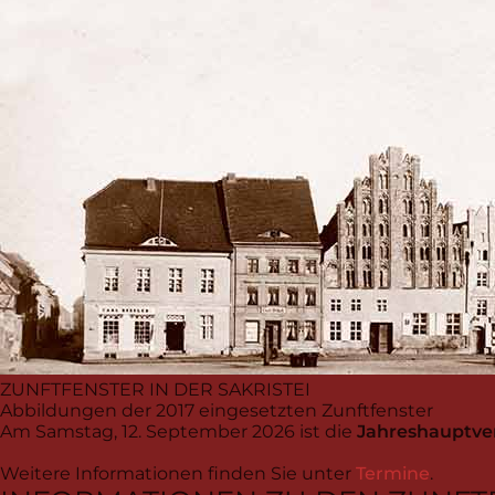
ZUNFTFENSTER
IN DER SAKRISTEI
Abbildungen der 2017 eingesetzten Zunftfenster
Am Samstag, 12. September 2026 ist die
Jahreshauptver
Weitere Informationen finden Sie unter
Termine
.