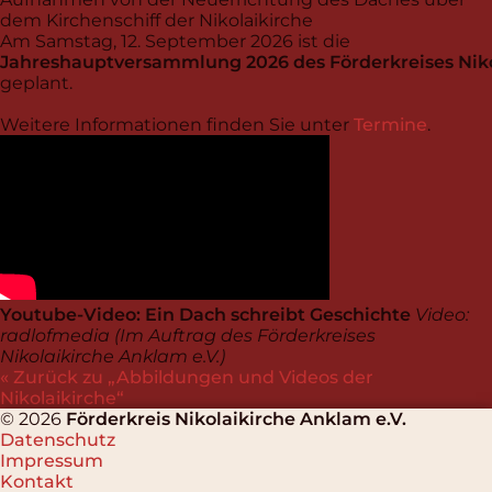
dem Kirchenschiff der Nikolaikirche
Am Samstag, 12. September 2026 ist die
Jahreshauptversammlung 2026 des Förderkreises Niko
geplant.
Weitere Informationen finden Sie unter
Termine
.
Youtube-Video: Ein Dach schreibt Geschichte
Video:
radlofmedia (Im Auftrag des Förderkreises
Nikolaikirche Anklam e.V.)
« Zurück zu
Abbildungen und Videos der
Nikolaikirche
© 2026
Förderkreis Nikolaikirche Anklam e.V.
Datenschutz
Impressum
Kontakt