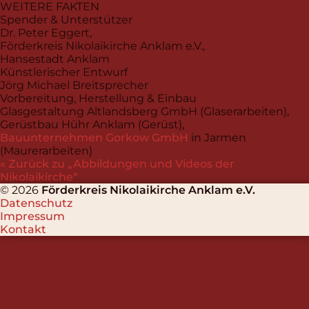
WEITERE FAKTEN
Spender & Unterstützer
Dr. Peter Eggert,
Förderkreis Nikolaikirche Anklam e.V.,
Hansestadt Anklam
Künstlerischer Entwurf
Jörg Michael Breitsprecher
Vorbereitung, Herstellung & Einbau
Glasgestaltung Altlandsberg GmbH (Glaserarbeiten),
Gerüstbau Hühr Anklam (Gerüst),
Bauunternehmen Gorkow GmbH
in Jarmen
(Maurerarbeiten)
« Zurück zu
Abbildungen und Videos der
Nikolaikirche
© 2026
Förderkreis Nikolaikirche Anklam e.V.
Datenschutz
Impressum
Kontakt